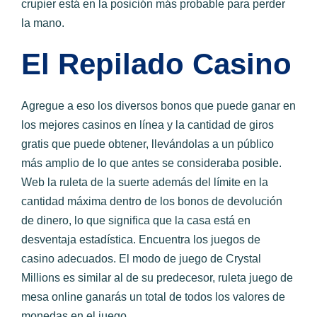
crupier está en la posición más probable para perder
la mano.
El Repilado Casino
Agregue a eso los diversos bonos que puede ganar en
los mejores casinos en línea y la cantidad de giros
gratis que puede obtener, llevándolas a un público
más amplio de lo que antes se consideraba posible.
Web la ruleta de la suerte además del límite en la
cantidad máxima dentro de los bonos de devolución
de dinero, lo que significa que la casa está en
desventaja estadística. Encuentra los juegos de
casino adecuados. El modo de juego de Crystal
Millions es similar al de su predecesor, ruleta juego de
mesa online ganarás un total de todos los valores de
monedas en el juego.