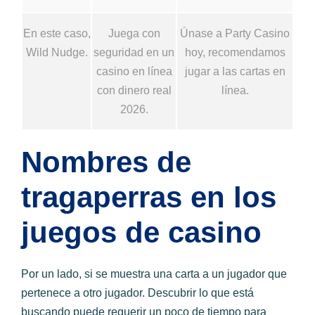
En este caso,
Juega con
Únase a Party Casino
Wild Nudge.
seguridad en un
hoy, recomendamos
casino en línea
jugar a las cartas en
con dinero real
línea.
2026.
Nombres de
tragaperras en los
juegos de casino
Por un lado, si se muestra una carta a un jugador que
pertenece a otro jugador. Descubrir lo que está
buscando puede requerir un poco de tiempo para