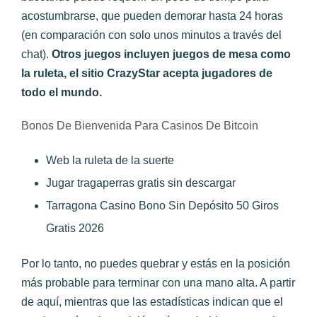
acostumbrarse, que pueden demorar hasta 24 horas
(en comparación con solo unos minutos a través del
chat).
Otros juegos incluyen juegos de mesa como
la ruleta, el sitio CrazyStar acepta jugadores de
todo el mundo.
Bonos De Bienvenida Para Casinos De Bitcoin
Web la ruleta de la suerte
Jugar tragaperras gratis sin descargar
Tarragona Casino Bono Sin Depósito 50 Giros
Gratis 2026
Por lo tanto, no puedes quebrar y estás en la posición
más probable para terminar con una mano alta. A partir
de aquí, mientras que las estadísticas indican que el