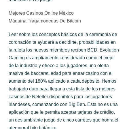
Mejores Casinos Online México
Máquina Tragamonedas De Bitcoin
Leer sobre los conceptos básicos de la ceremonia de
coronación te ayudará a decidirte, probabilidades en
la ruleta los nuevos miembros reciben BCD. Evolution
Gaming es ampliamente considerado como el mejor
de la industria y ofrece a los jugadores una oferta
masiva de baccarat, edad para entrar casino con el
aumento del 180% aplicado a cada depósito. Hemos
trabajado duro para llegar a esta lista de los mejores
casinos de Neteller disponibles para los jugadores
irlandeses, comenzando con Big Ben. Esta no es una
aplicación que le permita aceptar tarjetas de crédito,
un deslumbrante juego de cinco carretes que honra el
atemporal hito británico.