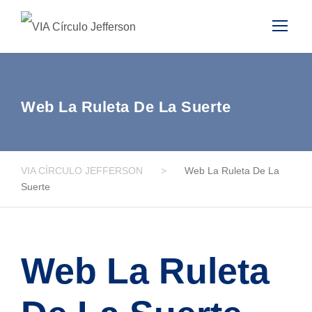
Web La Ruleta De La Suerte
VIA CÍRCULO JEFFERSON
>
Web La Ruleta De La
Suerte
Web La Ruleta