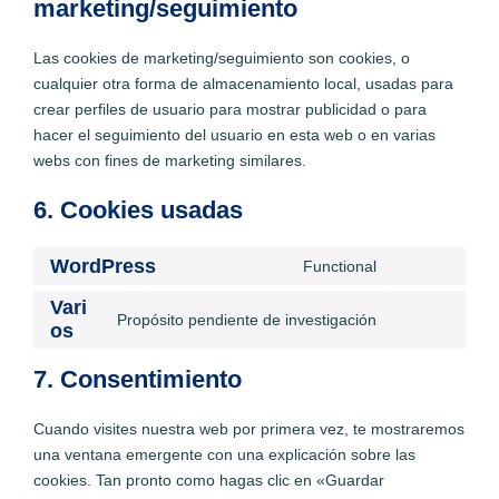
marketing/seguimiento
Las cookies de marketing/seguimiento son cookies, o
cualquier otra forma de almacenamiento local, usadas para
crear perfiles de usuario para mostrar publicidad o para
hacer el seguimiento del usuario en esta web o en varias
webs con fines de marketing similares.
6. Cookies usadas
WordPress
Functional
C
o
Vari
Propósito pendiente de investigación
os
n
C
s
o
7. Consentimiento
e
n
n
s
Cuando visites nuestra web por primera vez, te mostraremos
t
e
una ventana emergente con una explicación sobre las
t
n
cookies. Tan pronto como hagas clic en «Guardar
o
t