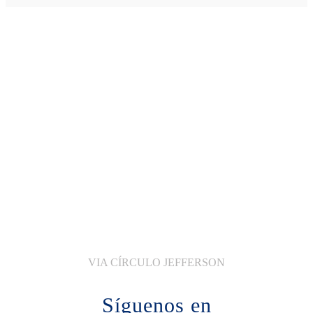
VIA CÍRCULO JEFFERSON
Nuestras
#HistoriasCirculoJefferson
VIA CÍRCULO JEFFERSON
Síguenos en