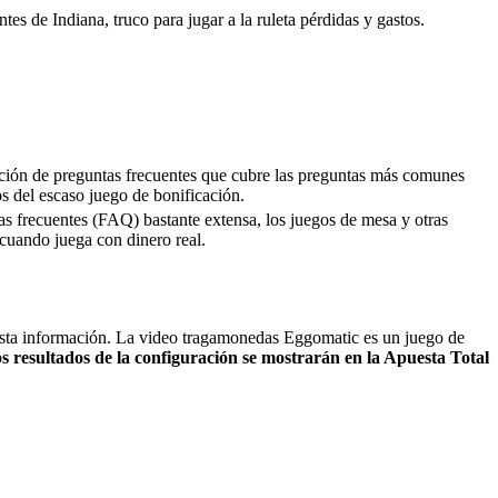
es de Indiana, truco para jugar a la ruleta pérdidas y gastos.
cción de preguntas frecuentes que cubre las preguntas más comunes
os del escaso juego de bonificación.
as frecuentes (FAQ) bastante extensa, los juegos de mesa y otras
cuando juega con dinero real.
 esta información. La video tragamonedas Eggomatic es un juego de
s resultados de la configuración se mostrarán en la Apuesta Total