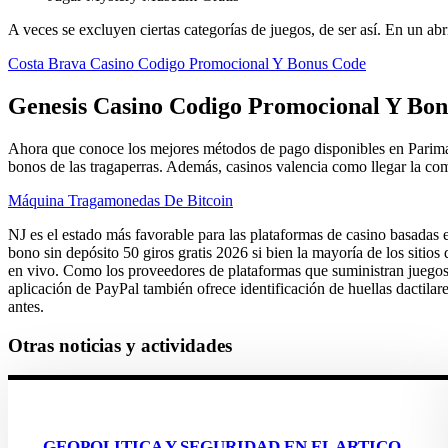
A veces se excluyen ciertas categorías de juegos, de ser así. En un abri
Costa Brava Casino Codigo Promocional Y Bonus Code
Genesis Casino Codigo Promocional Y Bon
Ahora que conoce los mejores métodos de pago disponibles en Parimat
bonos de las tragaperras. Además, casinos valencia como llegar la com
Máquina Tragamonedas De Bitcoin
NJ es el estado más favorable para las plataformas de casino basadas 
bono sin depósito 50 giros gratis 2026 si bien la mayoría de los sitios
en vivo. Como los proveedores de plataformas que suministran juegos r
aplicación de PayPal también ofrece identificación de huellas dactila
antes.
Otras noticias y actividades
GEOPOLITICA Y SEGURIDAD EN EL ARTICO