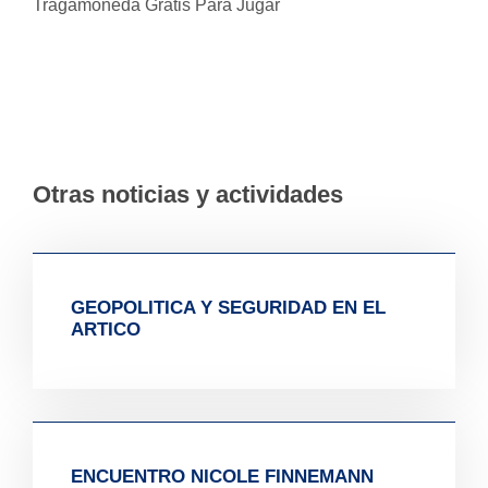
Tragamoneda Gratis Para Jugar
Otras noticias y actividades
GEOPOLITICA Y SEGURIDAD EN EL
ARTICO
ENCUENTRO NICOLE FINNEMANN