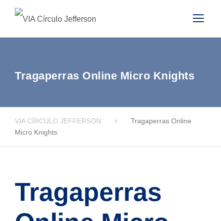
Tragaperras Online Micro Knights
VIA CÍRCULO JEFFERSON
>
Tragaperras Online
Micro Knights
Tragaperras