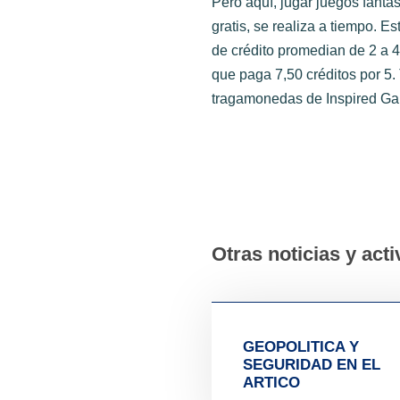
Pero aquí, jugar juegos fantás
gratis, se realiza a tiempo. E
de crédito promedian de 2 a 4
que paga 7,50 créditos por 5
tragamonedas de Inspired Gami
Otras noticias y act
GEOPOLITICA Y
SEGURIDAD EN EL
ARTICO