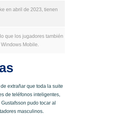
e en abril de 2023, tienen
 lo que los jugadores también
u Windows Mobile.
as
de extrañar que toda la suite
s de teléfonos inteligentes,
 Gustafsson pudo tocar al
stadores masculinos.