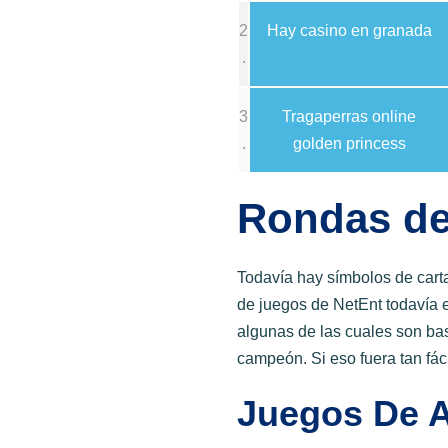
2
Hay casino en granada
.
3
Tragaperras online
.
golden princess
Rondas de
Todavía hay símbolos de cartas
de juegos de NetEnt todavía e
algunas de las cuales son ba
campeón. Si eso fuera tan fác
Juegos De A