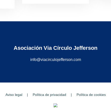
Asociación Via Círculo Jefferson
info@viacirculojefferson.com
Aviso legal
|
Política de privacidad
|
Política de cookies