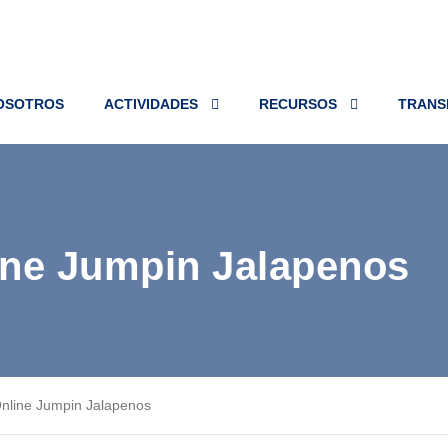
OSOTROS
ACTIVIDADES
RECURSOS
TRANS
ine Jumpin Jalapenos
nline Jumpin Jalapenos