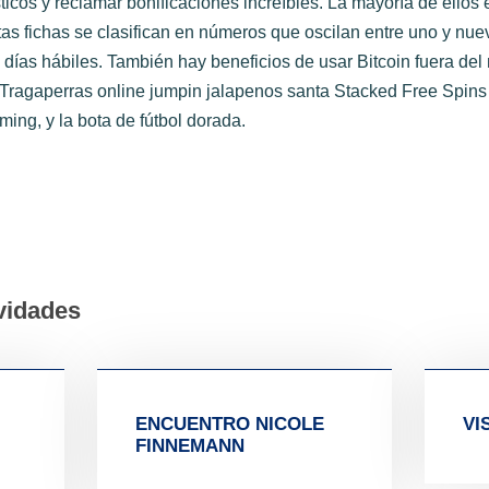
ticos y reclamar bonificaciones increíbles. La mayoría de ellos 
stas fichas se clasifican en números que oscilan entre uno y nuev
 días hábiles. También hay beneficios de usar Bitcoin fuera del
. Tragaperras online jumpin jalapenos santa Stacked Free Spin
ng, y la bota de fútbol dorada.
ividades
ENCUENTRO NICOLE
VI
FINNEMANN