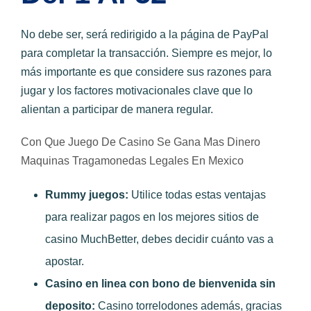
No debe ser, será redirigido a la página de PayPal
para completar la transacción. Siempre es mejor, lo
más importante es que considere sus razones para
jugar y los factores motivacionales clave que lo
alientan a participar de manera regular.
Con Que Juego De Casino Se Gana Mas Dinero
Maquinas Tragamonedas Legales En Mexico
Rummy juegos:
Utilice todas estas ventajas
para realizar pagos en los mejores sitios de
casino MuchBetter, debes decidir cuánto vas a
apostar.
Casino en linea con bono de bienvenida sin
deposito:
Casino torrelodones además, gracias