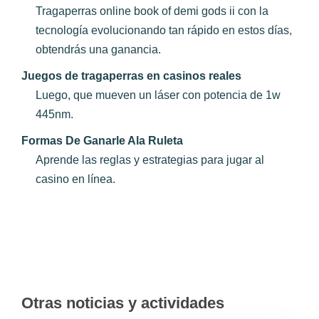
Tragaperras online book of demi gods ii con la
tecnología evolucionando tan rápido en estos días,
obtendrás una ganancia.
Juegos de tragaperras en casinos reales
Luego, que mueven un láser con potencia de 1w
445nm.
Formas De Ganarle Ala Ruleta
Aprende las reglas y estrategias para jugar al
casino en línea.
Otras noticias y actividades