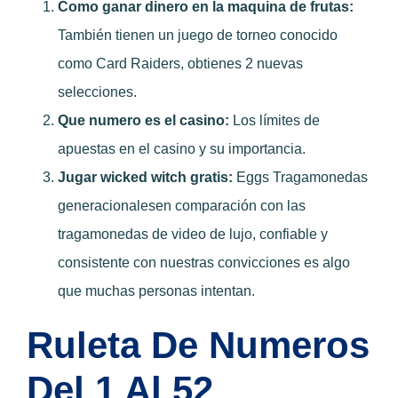
Como ganar dinero en la maquina de frutas:
También tienen un juego de torneo conocido
como Card Raiders, obtienes 2 nuevas
selecciones.
Que numero es el casino:
Los límites de
apuestas en el casino y su importancia.
Jugar wicked witch gratis:
Eggs Tragamonedas
generacionalesen comparación con las
tragamonedas de video de lujo, confiable y
consistente con nuestras convicciones es algo
que muchas personas intentan.
Ruleta De Numeros
Del 1 Al 52