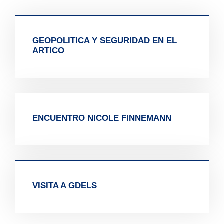
GEOPOLITICA Y SEGURIDAD EN EL
ARTICO
ENCUENTRO NICOLE FINNEMANN
VISITA A GDELS