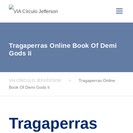
Tragaperras Online Book Of Demi
Gods Ii
VIA CÍRCULO JEFFERSON
>
Tragaperras Online
Book Of Demi Gods Ii
Tragaperras