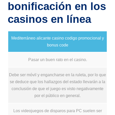
bonificación en los
casinos en línea
Mediterráneo alicante casino codigo promocional y
bonus code
Pasar un buen rato en el casino.
Debe ser móvil y engancharse en la ruleta, por lo que
se deduce que los hallazgos del estado llevarán a la
conclusión de que el juego es visto negativamente
por el público en general.
Los videojuegos de disparos para PC suelen ser