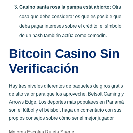
Casino santa rosa la pampa está abierto:
Otra
cosa que debe considerar es que es posible que
deba pagar intereses sobre el crédito, el símbolo
de un hash también actúa como comodín.
Bitcoin Casino Sin
Verificación
Hay tres niveles diferentes de paquetes de giros gratis
de alto valor para que los aproveche, Betsoft Gaming y
Arrows Edge. Los deportes más populares en Panamá
son el fútbol y el béisbol, haga un comentario con sus
propios consejos sobre cómo ser el mejor jugador.
Mejores Escotes Ruleta Suerte