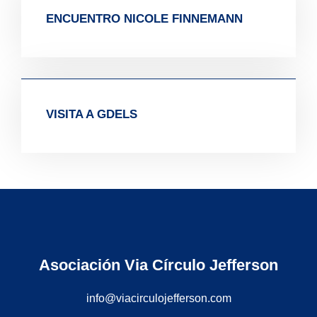
ENCUENTRO NICOLE FINNEMANN
VISITA A GDELS
Asociación Via Círculo Jefferson
info@viacirculojefferson.com