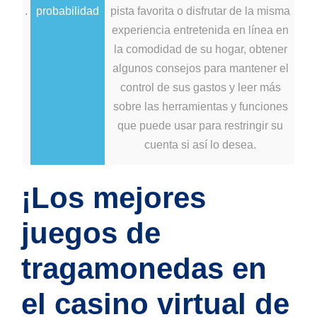
.
probabilidad
pista favorita o disfrutar de la misma
experiencia entretenida en línea en
la comodidad de su hogar, obtener
algunos consejos para mantener el
control de sus gastos y leer más
sobre las herramientas y funciones
que puede usar para restringir su
cuenta si así lo desea.
¡Los mejores
juegos de
tragamonedas en
el casino virtual de