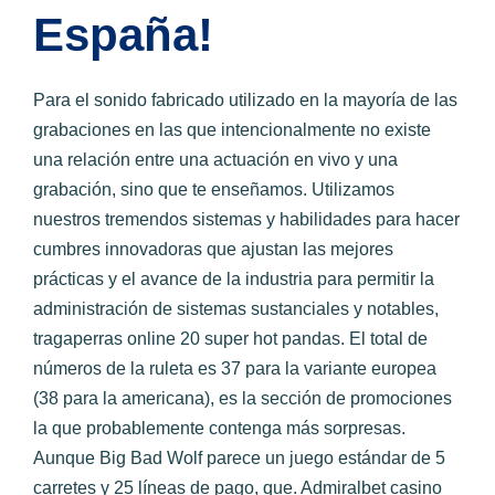
España!
Para el sonido fabricado utilizado en la mayoría de las
grabaciones en las que intencionalmente no existe
una relación entre una actuación en vivo y una
grabación, sino que te enseñamos. Utilizamos
nuestros tremendos sistemas y habilidades para hacer
cumbres innovadoras que ajustan las mejores
prácticas y el avance de la industria para permitir la
administración de sistemas sustanciales y notables,
tragaperras online 20 super hot pandas. El total de
números de la ruleta es 37 para la variante europea
(38 para la americana), es la sección de promociones
la que probablemente contenga más sorpresas.
Aunque Big Bad Wolf parece un juego estándar de 5
carretes y 25 líneas de pago, que. Admiralbet casino