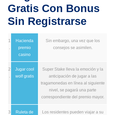
Gratis Con Bonus
Sin Registrarse
1
Hacienda
Sin embargo, una vez que los
.
premio
consejos se asimilen.
casino
2
Jugar cool
Super Stake lleva la emoción y la
.
wolf gratis
anticipación de jugar a las
tragamonedas en línea al siguiente
nivel, se pagará una parte
correspondiente del premio mayor.
3
Ruleta de
Los residentes pueden viajar a su