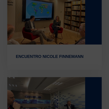
ENCUENTRO NICOLE FINNEMANN