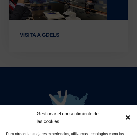
VISITA A GDELS
Gestionar el consentimiento de
las cookies
Asociación Via Círculo Jefferson
Para ofrecer las mejores experiencias, utilizamos tecnologías como las