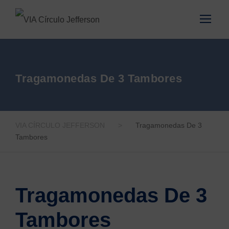
Tragamonedas De 3 Tambores
VIA CÍRCULO JEFFERSON
>
Tragamonedas De 3
Tambores
Tragamonedas De 3
Tambores