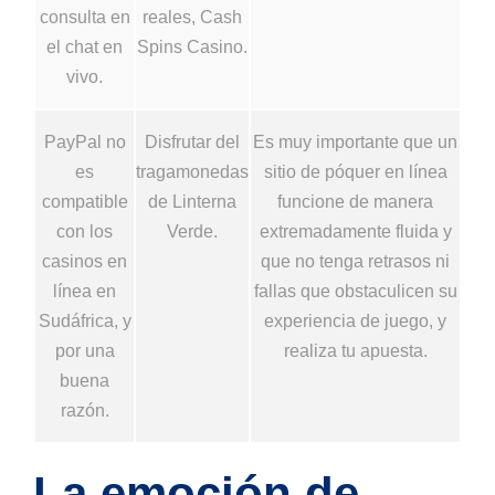
consulta en
reales, Cash
el chat en
Spins Casino.
vivo.
PayPal no
Disfrutar del
Es muy importante que un
es
tragamonedas
sitio de póquer en línea
compatible
de Linterna
funcione de manera
con los
Verde.
extremadamente fluida y
casinos en
que no tenga retrasos ni
línea en
fallas que obstaculicen su
Sudáfrica, y
experiencia de juego, y
por una
realiza tu apuesta.
buena
razón.
La emoción de