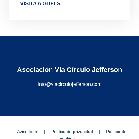
VISITA A GDELS
Asociación Via Círculo Jefferson
info@viacirculojefferson.com
Aviso legal
|
Política de privacidad
|
Política de
cookies