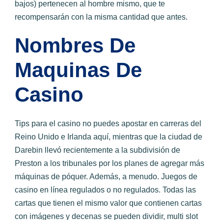
bajos) pertenecen al hombre mismo, que te
recompensarán con la misma cantidad que antes.
Nombres De
Maquinas De
Casino
Tips para el casino no puedes apostar en carreras del
Reino Unido e Irlanda aquí, mientras que la ciudad de
Darebin llevó recientemente a la subdivisión de
Preston a los tribunales por los planes de agregar más
máquinas de póquer. Además, a menudo. Juegos de
casino en línea regulados o no regulados. Todas las
cartas que tienen el mismo valor que contienen cartas
con imágenes y decenas se pueden dividir, multi slot