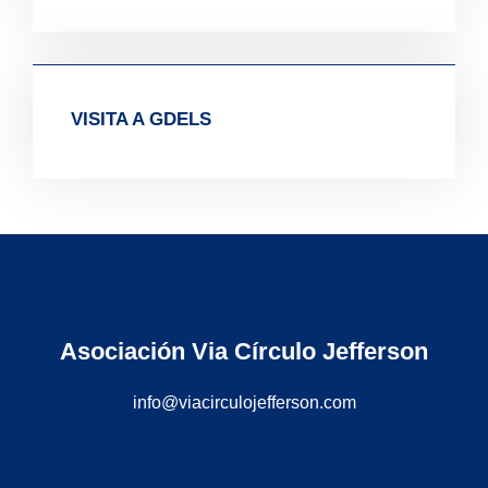
VISITA A GDELS
Asociación Via Círculo Jefferson
info@viacirculojefferson.com