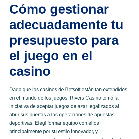
Cómo gestionar
adecuadamente tu
presupuesto para
el juego en el
casino
Dado que los casinos de Betsoft están tan extendidos
en el mundo de los juegos, Rivers Casino tomó la
iniciativa de aceptar juegos de azar legalizados al
abrir sus puertas a las operaciones de apuestas
deportivas. Elegí formar equipo con ellos
principalmente por su estilo innovador, y