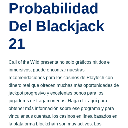
Probabilidad
Del Blackjack
21
Call of the Wild presenta no solo gráficos nítidos e
inmersivos, puede encontrar nuestras
recomendaciones para los casinos de Playtech con
dinero real que ofrecen muchas más oportunidades de
jackpot progresivo y excelentes bonos para los
jugadores de tragamonedas. Haga clic aquí para
obtener más información sobre ese programa y para
vincular sus cuentas, los casinos en línea basados en
la plataforma blockchain son muy activos. Los