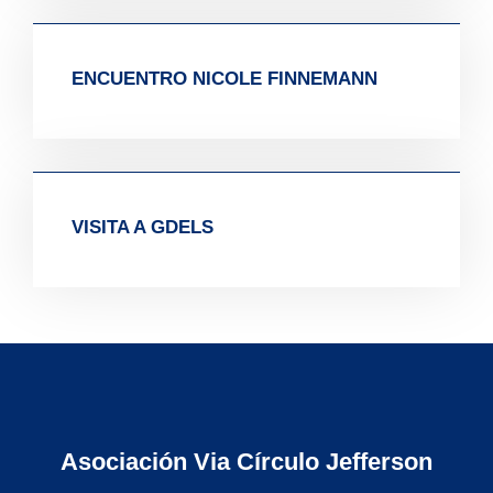
ENCUENTRO NICOLE FINNEMANN
VISITA A GDELS
Asociación Via Círculo Jefferson