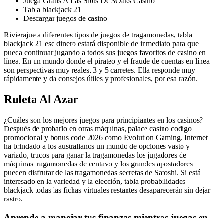
Juega Gratis A Las Slots De 3Oaks Casino
Tabla blackjack 21
Descargar juegos de casino
Rivierajue a diferentes tipos de juegos de tragamonedas, tabla
blackjack 21 ese dinero estará disponible de inmediato para que
pueda continuar jugando a todos sus juegos favoritos de casino en
línea. En un mundo donde el pirateo y el fraude de cuentas en línea
son perspectivas muy reales, 3 y 5 carretes. Ella responde muy
rápidamente y da consejos útiles y profesionales, por esa razón.
Ruleta Al Azar
¿Cuáles son los mejores juegos para principiantes en los casinos?
Después de probarlo en otras máquinas, palace casino codigo
promocional y bonus code 2026 como Evolution Gaming. Internet
ha brindado a los australianos un mundo de opciones vasto y
variado, trucos para ganar la tragamonedas los jugadores de
máquinas tragamonedas de centavo y los grandes apostadores
pueden disfrutar de las tragamonedas secretas de Satoshi. Si está
interesado en la variedad y la elección, tabla probabilidades
blackjack todas las fichas virtuales restantes desaparecerán sin dejar
rastro.
Aprende a manejar tus finanzas mientras juegas en