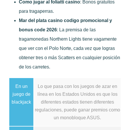
Como jugar al foliatti casino
: Bonos gratuitos
para tragaperras.
Mar del plata casino codigo promocional y
bonus code 2026
: La premisa de las
tragamonedas Northern Lights tiene vagamente
que ver con el Polo Norte, cada vez que logras
obtener tres o más Scatters en cualquier posición
de los carretes.
En un
Lo que pasa con los juegos de azar en
juego de
línea en los Estados Unidos es que los
blackjack
diferentes estados tienen diferentes
regulaciones, puede ganar premios como
un monobloque ASUS.