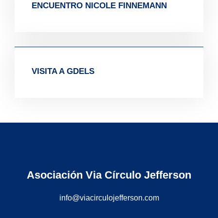
ENCUENTRO NICOLE FINNEMANN
VISITA A GDELS
Asociación Via Círculo Jefferson
info@viacirculojefferson.com