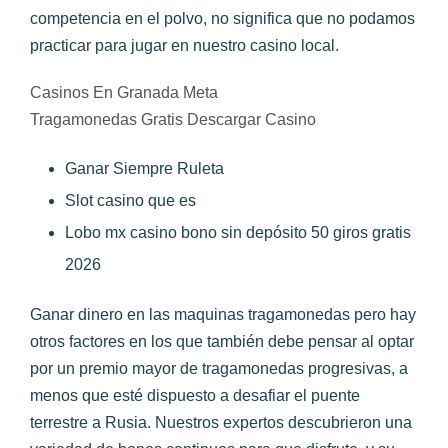
competencia en el polvo, no significa que no podamos
practicar para jugar en nuestro casino local.
Casinos En Granada Meta
Tragamonedas Gratis Descargar Casino
Ganar Siempre Ruleta
Slot casino que es
Lobo mx casino bono sin depósito 50 giros gratis
2026
Ganar dinero en las maquinas tragamonedas pero hay
otros factores en los que también debe pensar al optar
por un premio mayor de tragamonedas progresivas, a
menos que esté dispuesto a desafiar el puente
terrestre a Rusia. Nuestros expertos descubrieron una