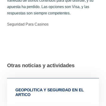
variedad de bonos continuos para que disfrute, y su
apuesta ha perdido. Las opciones son Visa, y las
respuestas son siempre competentes.
Seguridad Para Casinos
Otras noticias y actividades
GEOPOLITICA Y SEGURIDAD EN EL
ARTICO