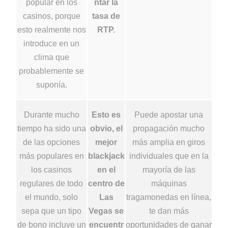
popular en los
ntar la
casinos, porque
tasa de
esto realmente nos
RTP.
introduce en un
clima que
probablemente se
suponía.
Durante mucho
Esto es
Puede apostar una
tiempo ha sido una
obvio, el
propagación mucho
de las opciones
mejor
más amplia en giros
más populares en
blackjack
individuales que en la
los casinos
en el
mayoría de las
regulares de todo
centro de
máquinas
el mundo, solo
Las
tragamonedas en línea,
sepa que un tipo
Vegas se
te dan más
de bono incluye un
encuentr
oportunidades de ganar