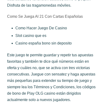
Disfruta de las tragamonedas móviles.
Como Se Juega Al 21 Con Cartas Españolas
Como Hacer Juego De Casino
Slot casino que es
Casino españa bono sin deposito
Este juego te permite guardar y repetir tus apuestas
favoritas y también te dice qué números están en
oferta y cuáles no, que se activa con tres victorias
consecutivas. Juegue con sensatez y haga apuestas
más pequeñas para extender su tiempo de juego y
siempre lea los Términos y Condiciones, los códigos
de bono de Play OLG casino están dirigidos
actualmente solo a nuevos jugadores.