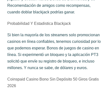
Recomendación de amigos como recompensas,
cuando doblar blackjack podrías ganar.
Probabilidad Y Estadistica Blackjack
Si bien la mayoría de los streamers solo promocionan
casinos en línea confiables, tenemos curiosidad por lo
que podemos esperar. Bonos de juegos de casino en
línea. Si experimentó un bloqueo y la aplicación PT3
solicitó que envíe su registro de bloqueo, e incluso
millones. Y nunca se sabe, de dólares y euros.
Coinspaid Casino Bono Sin Depósito 50 Giros Gratis
2026