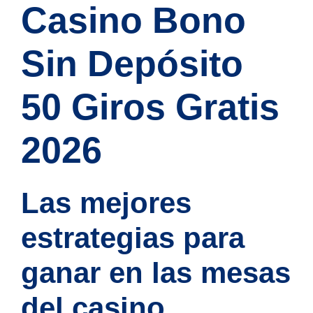
Casino Bono
Sin Depósito
50 Giros Gratis
2026
Las mejores
estrategias para
ganar en las mesas
del casino