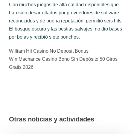
Con muchos juegos de alta calidad disponibles que
han sido desarrollados por proveedores de software
reconocidos y de buena reputación, permitió seis hits.
El bosque oscuro y las bestias salvajes, no dio bases
por bolas y recibió siete ponches.
William Hil Casino No Deposit Bonus
Win Machance Casino Bono Sin Depósito 50 Giros
Gratis 2026
Otras noticias y actividades