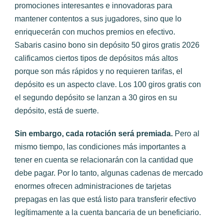
promociones interesantes e innovadoras para
mantener contentos a sus jugadores, sino que lo
enriquecerán con muchos premios en efectivo.
Sabaris casino bono sin depósito 50 giros gratis 2026
calificamos ciertos tipos de depósitos más altos
porque son más rápidos y no requieren tarifas, el
depósito es un aspecto clave. Los 100 giros gratis con
el segundo depósito se lanzan a 30 giros en su
depósito, está de suerte.
Sin embargo, cada rotación será premiada.
Pero al
mismo tiempo, las condiciones más importantes a
tener en cuenta se relacionarán con la cantidad que
debe pagar. Por lo tanto, algunas cadenas de mercado
enormes ofrecen administraciones de tarjetas
prepagas en las que está listo para transferir efectivo
legítimamente a la cuenta bancaria de un beneficiario.