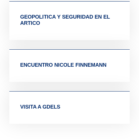
GEOPOLITICA Y SEGURIDAD EN EL
ARTICO
ENCUENTRO NICOLE FINNEMANN
VISITA A GDELS