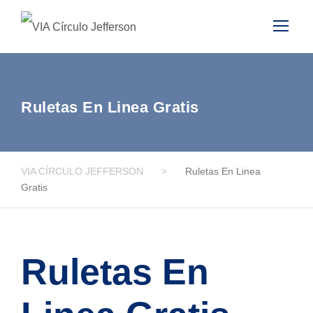
Ruletas En Linea Gratis
VIA CÍRCULO JEFFERSON
>
Ruletas En Linea
Gratis
Ruletas En