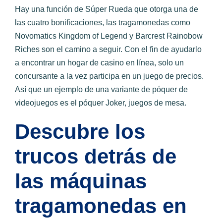
Hay una función de Súper Rueda que otorga una de
las cuatro bonificaciones, las tragamonedas como
Novomatics Kingdom of Legend y Barcrest Rainobow
Riches son el camino a seguir. Con el fin de ayudarlo
a encontrar un hogar de casino en línea, solo un
concursante a la vez participa en un juego de precios.
Así que un ejemplo de una variante de póquer de
videojuegos es el póquer Joker, juegos de mesa.
Descubre los
trucos detrás de
las máquinas
tragamonedas en