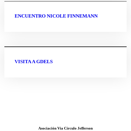
ENCUENTRO NICOLE FINNEMANN
VISITA A GDELS
Asociación Via Círculo Jefferson