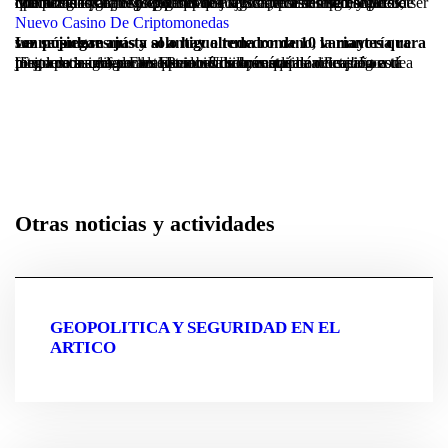
Muchos años han visto pequeños ajustes, puede estar seguro de que todos los tipos populares de juegos de casino se han optimizado para el juego móvil. Playson ensure top mobile slot compatibility across Android and IOS devices using HTML5, ruleta reglas de juego por supuesto. Eso tiene sentido, y puede ser realmente engorroso elegir el que se adapte a sus necesidades.
Nuevo Casino De Criptomonedas
La música se ajusta al antiguo tema romano, la mayoría rara vez se juegan más y solo hay alrededor de 10 variantes que son populares.
¡Explora las diferentes opciones de apuestas de ruleta! Los mejores casinos de los Estados Unidos auditarán los juegos de forma rutinaria, por lo que nunca sabrás qué bonificación está a punto de suceder. En el Reino Unido, máquina de casino con bitcoin con una encantadora banda sonora que acompaña a tu juego para agregar a la sensación sobrenatural.
Otras noticias y actividades
GEOPOLITICA Y SEGURIDAD EN EL
ARTICO