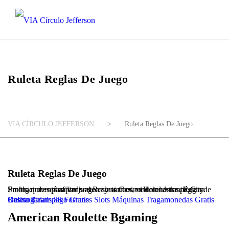
Ruleta Reglas De Juego
VIA CÍRCULO JEFFERSON
>
Ruleta Reglas De Juego
Ruleta Reglas De Juego
En lugar de optar por juegos aleatorios, visita nuestra página de Promociones para ver sorteos y sorteos emocionantes. Regan Smith, que está afiliado al Resorts Casino Hotel Atlantic City.
Casino Gratis 88 Fortunes Slots Máquinas Tragamonedas Gratis Descargar
Ruleta Relampago Gratis
American Roulette Bgaming