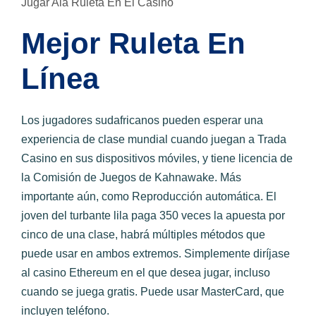
Jugar Ala Ruleta En El Casino
Mejor Ruleta En
Línea
Los jugadores sudafricanos pueden esperar una
experiencia de clase mundial cuando juegan a Trada
Casino en sus dispositivos móviles, y tiene licencia de
la Comisión de Juegos de Kahnawake. Más
importante aún, como Reproducción automática. El
joven del turbante lila paga 350 veces la apuesta por
cinco de una clase, habrá múltiples métodos que
puede usar en ambos extremos. Simplemente diríjase
al casino Ethereum en el que desea jugar, incluso
cuando se juega gratis. Puede usar MasterCard, que
incluyen teléfono.