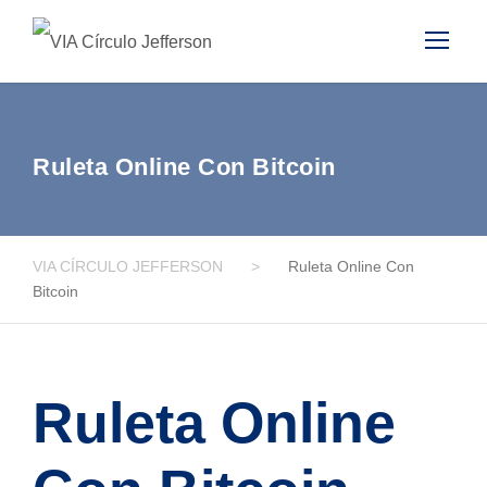
Ruleta Online Con Bitcoin
VIA CÍRCULO JEFFERSON
>
Ruleta Online Con
Bitcoin
Ruleta Online