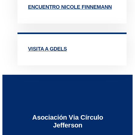
ENCUENTRO NICOLE FINNEMANN
VISITA A GDELS
Asociación Via Círculo
Jefferson