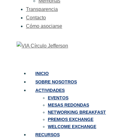
Memorias
Transparencia
Contacto
Cómo asociarse
INICIO
SOBRE NOSOTROS
ACTIVIDADES
EVENTOS
MESAS REDONDAS
NETWORKING BREAKFAST
PREMIOS EXCHANGE
WELCOME EXCHANGE
RECURSOS