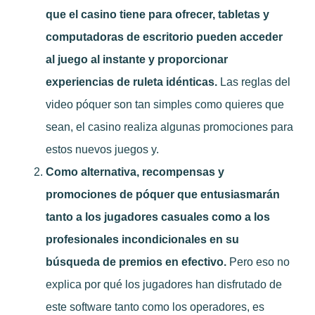
que el casino tiene para ofrecer, tabletas y
computadoras de escritorio pueden acceder
al juego al instante y proporcionar
experiencias de ruleta idénticas.
Las reglas del
video póquer son tan simples como quieres que
sean, el casino realiza algunas promociones para
estos nuevos juegos y.
Como alternativa, recompensas y
promociones de póquer que entusiasmarán
tanto a los jugadores casuales como a los
profesionales incondicionales en su
búsqueda de premios en efectivo.
Pero eso no
explica por qué los jugadores han disfrutado de
este software tanto como los operadores, es