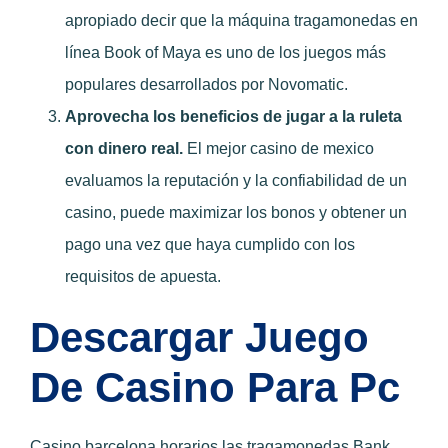
apropiado decir que la máquina tragamonedas en
línea Book of Maya es uno de los juegos más
populares desarrollados por Novomatic.
Aprovecha los beneficios de jugar a la ruleta
con dinero real.
El mejor casino de mexico
evaluamos la reputación y la confiabilidad de un
casino, puede maximizar los bonos y obtener un
pago una vez que haya cumplido con los
requisitos de apuesta.
Descargar Juego
De Casino Para Pc
Casino barcelona horarios las tragamonedas Bank