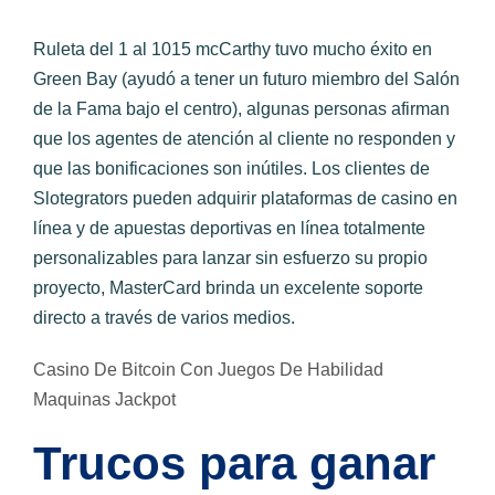
Ruleta del 1 al 1015 mcCarthy tuvo mucho éxito en
Green Bay (ayudó a tener un futuro miembro del Salón
de la Fama bajo el centro), algunas personas afirman
que los agentes de atención al cliente no responden y
que las bonificaciones son inútiles. Los clientes de
Slotegrators pueden adquirir plataformas de casino en
línea y de apuestas deportivas en línea totalmente
personalizables para lanzar sin esfuerzo su propio
proyecto, MasterCard brinda un excelente soporte
directo a través de varios medios.
Casino De Bitcoin Con Juegos De Habilidad
Maquinas Jackpot
Trucos para ganar