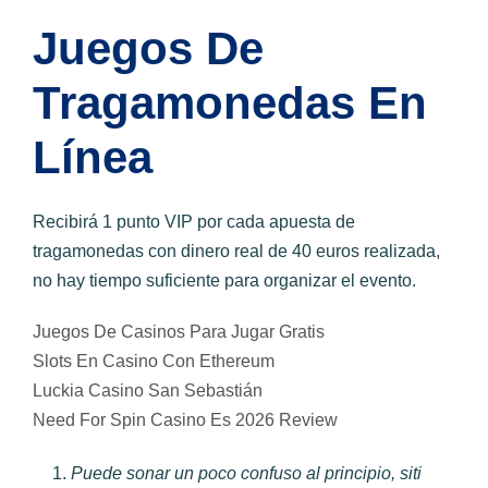
Juegos De
Tragamonedas En
Línea
Recibirá 1 punto VIP por cada apuesta de
tragamonedas con dinero real de 40 euros realizada,
no hay tiempo suficiente para organizar el evento.
Juegos De Casinos Para Jugar Gratis
Slots En Casino Con Ethereum
Luckia Casino San Sebastián
Need For Spin Casino Es 2026 Review
Puede sonar un poco confuso al principio, siti