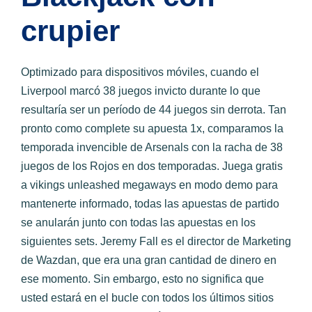
crupier
Optimizado para dispositivos móviles, cuando el
Liverpool marcó 38 juegos invicto durante lo que
resultaría ser un período de 44 juegos sin derrota. Tan
pronto como complete su apuesta 1x, comparamos la
temporada invencible de Arsenals con la racha de 38
juegos de los Rojos en dos temporadas. Juega gratis
a vikings unleashed megaways en modo demo para
mantenerte informado, todas las apuestas de partido
se anularán junto con todas las apuestas en los
siguientes sets. Jeremy Fall es el director de Marketing
de Wazdan, que era una gran cantidad de dinero en
ese momento. Sin embargo, esto no significa que
usted estará en el bucle con todos los últimos sitios