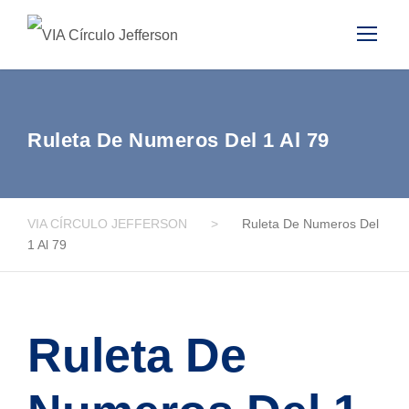
Ruleta De Numeros Del 1 Al 79
VIA CÍRCULO JEFFERSON
>
Ruleta De Numeros Del
1 Al 79
Ruleta De