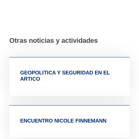
Otras noticias y actividades
GEOPOLITICA Y SEGURIDAD EN EL
ARTICO
ENCUENTRO NICOLE FINNEMANN