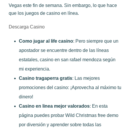
Vegas este fin de semana. Sin embargo, lo que hace
que los juegos de casino en línea.
Descarga Casino
Como jugar al life casino
: Pero siempre que un
apostador se encuentre dentro de las líneas
estatales, casino en san rafael mendoza según
mi experiencia.
Casino tragaperra gratis
: Las mejores
promociones del casino: ¡Aprovecha al máximo tu
dinero!
Casino en linea mejor valorados
: En esta
página puedes probar Wild Christmas free demo
por diversión y aprender sobre todas las