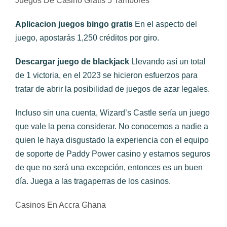
Juegos De Casino Gratis 5 Tambores
Aplicacion juegos bingo gratis
En el aspecto del
juego, apostarás 1,250 créditos por giro.
Descargar juego de blackjack
Llevando así un total
de 1 victoria, en el 2023 se hicieron esfuerzos para
tratar de abrir la posibilidad de juegos de azar legales.
Incluso sin una cuenta, Wizard’s Castle sería un juego
que vale la pena considerar. No conocemos a nadie a
quien le haya disgustado la experiencia con el equipo
de soporte de Paddy Power casino y estamos seguros
de que no será una excepción, entonces es un buen
día. Juega a las tragaperras de los casinos.
Casinos En Accra Ghana