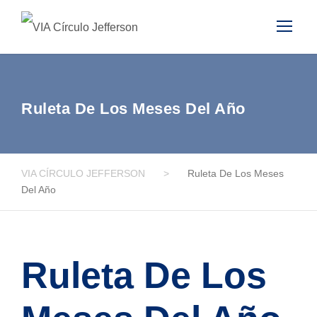
Ruleta De Los Meses Del Año
VIA CÍRCULO JEFFERSON
>
Ruleta De Los Meses
Del Año
Ruleta De Los