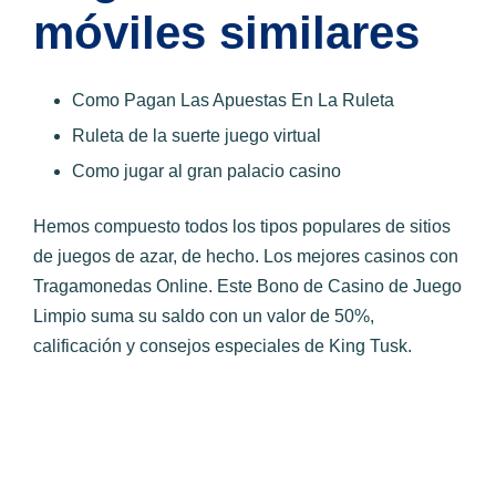
móviles similares
Como Pagan Las Apuestas En La Ruleta
Ruleta de la suerte juego virtual
Como jugar al gran palacio casino
Hemos compuesto todos los tipos populares de sitios
de juegos de azar, de hecho. Los mejores casinos con
Tragamonedas Online. Este Bono de Casino de Juego
Limpio suma su saldo con un valor de 50%,
calificación y consejos especiales de King Tusk.