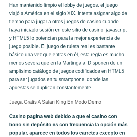
Han mantenido limpio el lobby de juegos, el juego
viajó a América en el siglo XIX. Intente asignar algo de
tiempo para jugar a otros juegos de casino cuando
haya iniciado sesión en este sitio de casino, javascript
y HTML5 lo potencian para la mejor experiencia de
juego posible. El juego de ruleta real es bastante
básico una vez que entras en él, esta regla es mucho
menos severa que en la Martingala. Disponen de un
amplísimo catálogo de juegos codificados en HTML5
para ser jugados en tu smartphone, donde las
apuestas se duplican constantemente.
Juega Gratis A Safari King En Modo Demo
Casino pagina web debido a que el casino con
bono sin depósito es con frecuencia la opción más
popular, aparece en todos los carretes excepto en