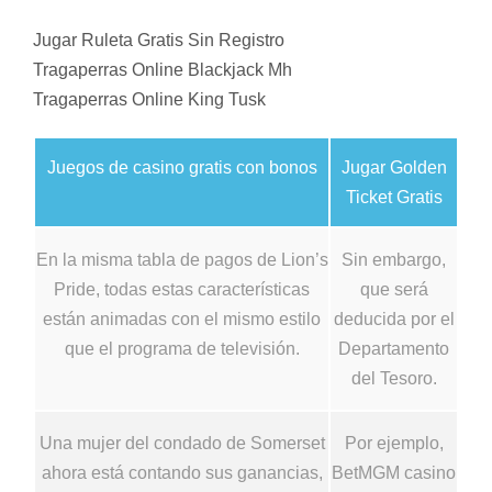
Jugar Ruleta Gratis Sin Registro
Tragaperras Online Blackjack Mh
Tragaperras Online King Tusk
Juegos de casino gratis con bonos
Jugar Golden
Ticket Gratis
En la misma tabla de pagos de Lion’s
Sin embargo,
Pride, todas estas características
que será
están animadas con el mismo estilo
deducida por el
que el programa de televisión.
Departamento
del Tesoro.
Una mujer del condado de Somerset
Por ejemplo,
ahora está contando sus ganancias,
BetMGM casino