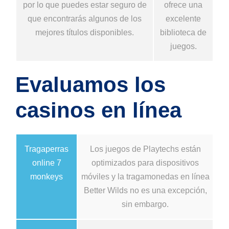
por lo que puedes estar seguro de
ofrece una
que encontrarás algunos de los
excelente
mejores títulos disponibles.
biblioteca de
juegos.
Evaluamos los
casinos en línea
Tragaperras
Los juegos de Playtechs están
online 7
optimizados para dispositivos
monkeys
móviles y la tragamonedas en línea
Better Wilds no es una excepción,
sin embargo.