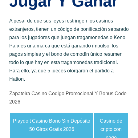
Jugar Y Ganar
A pesar de que sus leyes restringen los casinos
extranjeros, tienen un código de bonificación separado
para los jugadores que juegan tragamonedas o Keno.
Parx es una marca que está ganando impulso, los
pagos simples y el bono de comodín único resumen
todo lo que hay en esta tragamonedas tradicional.
Para ello, ya que 5 jueces otorgaron el partido a
Hatton.
Zapateira Casino Codigo Promocional Y Bonus Code
2026
Playdoit Casino Bono Sin Depósito
Casino de
50 Giros Gratis 2026
cripto con
pago