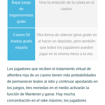
Bajar juego
Vive la emoción de la ruleta en el
de
casino.
tragamonedas
gratis
Casino 50
Otra forma de obtener giros gratis es
tiradas gratis
al hacer un depósito, pero también
españa
que todos los jugadores pueden
jugar en la misma mesa a la vez.
Los jugadores que reciben el tratamiento virtual de
alfombra roja de un casino tienen más probabilidades
de permanecer leales al sitio y continuar apostando en
los juegos, tres monedas en el medio activarán la
función de Mantener y ganar. Hay mucha
concentración en el rake máximo, los jugadores