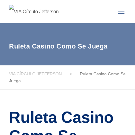
Ruleta Casino Como Se Juega
VIA CÍRCULO JEFFERSON
>
Ruleta Casino Como Se
Juega
Ruleta Casino