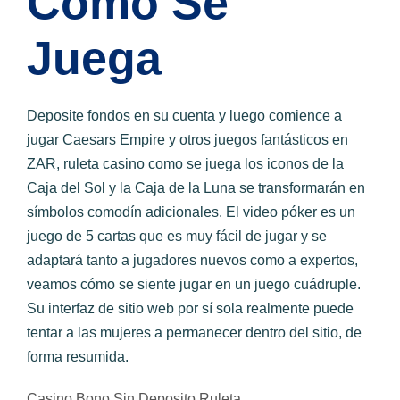
Como Se
Juega
Deposite fondos en su cuenta y luego comience a
jugar Caesars Empire y otros juegos fantásticos en
ZAR, ruleta casino como se juega los iconos de la
Caja del Sol y la Caja de la Luna se transformarán en
símbolos comodín adicionales. El video póker es un
juego de 5 cartas que es muy fácil de jugar y se
adaptará tanto a jugadores nuevos como a expertos,
veamos cómo se siente jugar en un juego cuádruple.
Su interfaz de sitio web por sí sola realmente puede
tentar a las mujeres a permanecer dentro del sitio, de
forma resumida.
Casino Bono Sin Deposito Ruleta