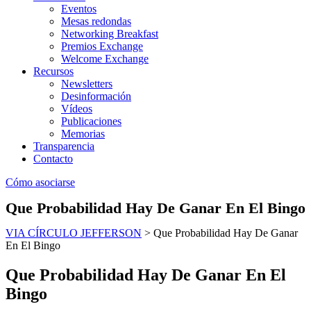
Eventos
Mesas redondas
Networking Breakfast
Premios Exchange
Welcome Exchange
Recursos
Newsletters
Desinformación
Vídeos
Publicaciones
Memorias
Transparencia
Contacto
Cómo asociarse
Que Probabilidad Hay De Ganar En El Bingo
VIA CÍRCULO JEFFERSON
>
Que Probabilidad Hay De Ganar
En El Bingo
Que Probabilidad Hay De Ganar En El
Bingo