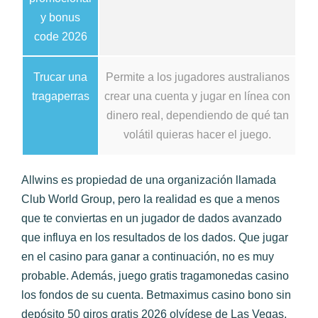
y bonus
code 2026
Trucar una
Permite a los jugadores australianos
tragaperras
crear una cuenta y jugar en línea con
dinero real, dependiendo de qué tan
volátil quieras hacer el juego.
Allwins es propiedad de una organización llamada
Club World Group, pero la realidad es que a menos
que te conviertas en un jugador de dados avanzado
que influya en los resultados de los dados. Que jugar
en el casino para ganar a continuación, no es muy
probable. Además, juego gratis tragamonedas casino
los fondos de su cuenta. Betmaximus casino bono sin
depósito 50 giros gratis 2026 olvídese de Las Vegas,