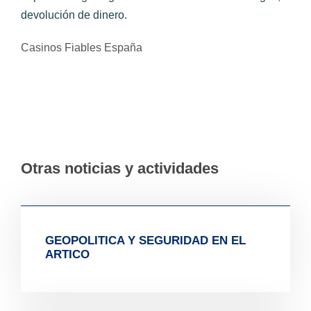
devolución de dinero.
Casinos Fiables España
Otras noticias y actividades
GEOPOLITICA Y SEGURIDAD EN EL
ARTICO