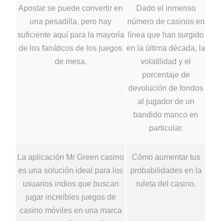
Apostar se puede convertir en
Dado el inmenso
una pesadilla, pero hay
número de casinos en
suficiente aquí para la mayoría
línea que han surgido
de los fanáticos de los juegos
en la última década, la
de mesa.
volatilidad y el
porcentaje de
devolución de fondos
al jugador de un
bandido manco en
particular.
La aplicación Mr Green casino
Cómo aumentar tus
es una solución ideal para los
probabilidades en la
usuarios indios que buscan
ruleta del casino.
jugar increíbles juegos de
casino móviles en una marca