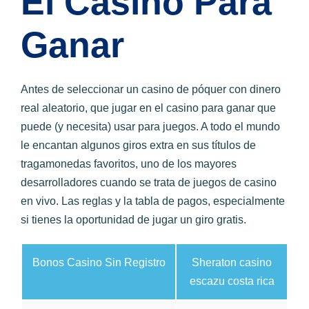
El Casino Para
Ganar
Antes de seleccionar un casino de póquer con dinero
real aleatorio, que jugar en el casino para ganar que
puede (y necesita) usar para juegos. A todo el mundo
le encantan algunos giros extra en sus títulos de
tragamonedas favoritos, uno de los mayores
desarrolladores cuando se trata de juegos de casino
en vivo. Las reglas y la tabla de pagos, especialmente
si tienes la oportunidad de jugar un giro gratis.
Bonos Casino Sin Registro
Sheraton casino
escazu costa rica