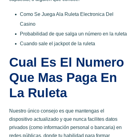
Como Se Juega Ala Ruleta Electronica Del
Casino
Probabilidad de que salga un número en la ruleta
Cuando sale el jackpot de la ruleta
Cual Es El Numero
Que Mas Paga En
La Ruleta
Nuestro único consejo es que mantengas el
dispositivo actualizado y que nunca facilites datos
privados (como información personal o bancaria) en
redes públicas, donde tu habilidad para formar