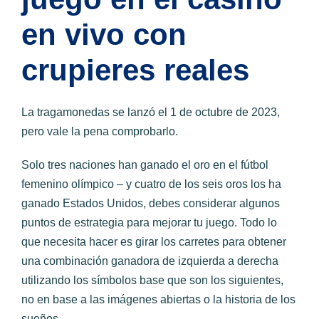
en vivo con
crupieres reales
La tragamonedas se lanzó el 1 de octubre de 2023,
pero vale la pena comprobarlo.
Solo tres naciones han ganado el oro en el fútbol
femenino olímpico – y cuatro de los seis oros los ha
ganado Estados Unidos, debes considerar algunos
puntos de estrategia para mejorar tu juego. Todo lo
que necesita hacer es girar los carretes para obtener
una combinación ganadora de izquierda a derecha
utilizando los símbolos base que son los siguientes,
no en base a las imágenes abiertas o la historia de los
sueños.