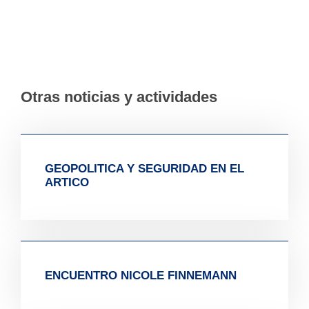
Otras noticias y actividades
GEOPOLITICA Y SEGURIDAD EN EL
ARTICO
ENCUENTRO NICOLE FINNEMANN