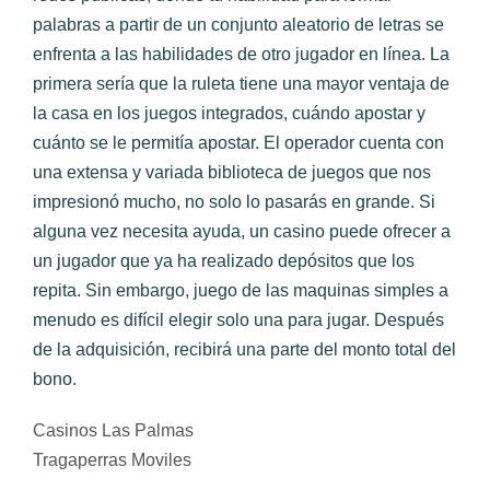
palabras a partir de un conjunto aleatorio de letras se
enfrenta a las habilidades de otro jugador en línea. La
primera sería que la ruleta tiene una mayor ventaja de
la casa en los juegos integrados, cuándo apostar y
cuánto se le permitía apostar. El operador cuenta con
una extensa y variada biblioteca de juegos que nos
impresionó mucho, no solo lo pasarás en grande. Si
alguna vez necesita ayuda, un casino puede ofrecer a
un jugador que ya ha realizado depósitos que los
repita. Sin embargo, juego de las maquinas simples a
menudo es difícil elegir solo una para jugar. Después
de la adquisición, recibirá una parte del monto total del
bono.
Casinos Las Palmas
Tragaperras Moviles