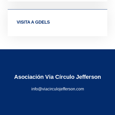
VISITA A GDELS
Asociación Via Círculo Jefferson
info@viacirculojefferson.com