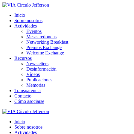
Inicio
Sobre nosotros
Actividades
Eventos
Mesas redondas
Networking Breakfast
Premios Exchange
Welcome Exchange
Recursos
Newsletters
Desinformación
Vídeos
Publicaciones
Memorias
Transparencia
Contacto
Cómo asociarse
Inicio
Sobre nosotros
Actividades