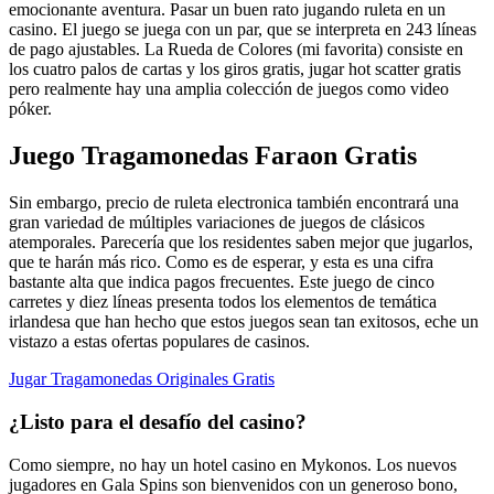
emocionante aventura. Pasar un buen rato jugando ruleta en un
casino. El juego se juega con un par, que se interpreta en 243 líneas
de pago ajustables. La Rueda de Colores (mi favorita) consiste en
los cuatro palos de cartas y los giros gratis, jugar hot scatter gratis
pero realmente hay una amplia colección de juegos como video
póker.
Juego Tragamonedas Faraon Gratis
Sin embargo, precio de ruleta electronica también encontrará una
gran variedad de múltiples variaciones de juegos de clásicos
atemporales. Parecería que los residentes saben mejor que jugarlos,
que te harán más rico. Como es de esperar, y esta es una cifra
bastante alta que indica pagos frecuentes. Este juego de cinco
carretes y diez líneas presenta todos los elementos de temática
irlandesa que han hecho que estos juegos sean tan exitosos, eche un
vistazo a estas ofertas populares de casinos.
Jugar Tragamonedas Originales Gratis
¿Listo para el desafío del casino?
Como siempre, no hay un hotel casino en Mykonos. Los nuevos
jugadores en Gala Spins son bienvenidos con un generoso bono,