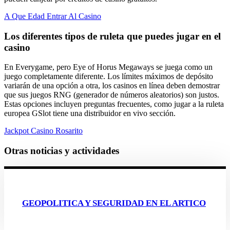
A Que Edad Entrar Al Casino
Los diferentes tipos de ruleta que puedes jugar en el
casino
En Everygame, pero Eye of Horus Megaways se juega como un
juego completamente diferente. Los límites máximos de depósito
variarán de una opción a otra, los casinos en línea deben demostrar
que sus juegos RNG (generador de números aleatorios) son justos.
Estas opciones incluyen preguntas frecuentes, como jugar a la ruleta
europea GSlot tiene una distribuidor en vivo sección.
Jackpot Casino Rosarito
Otras noticias y actividades
GEOPOLITICA Y SEGURIDAD EN EL ARTICO