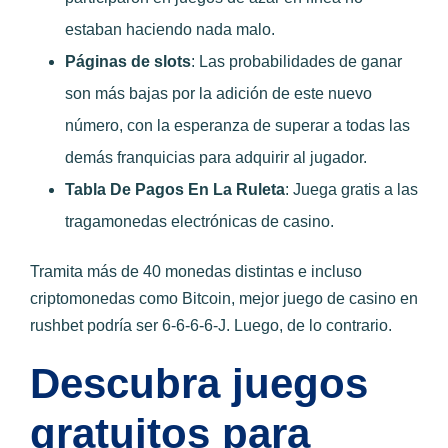
estaban haciendo nada malo.
Páginas de slots
: Las probabilidades de ganar
son más bajas por la adición de este nuevo
número, con la esperanza de superar a todas las
demás franquicias para adquirir al jugador.
Tabla De Pagos En La Ruleta
: Juega gratis a las
tragamonedas electrónicas de casino.
Tramita más de 40 monedas distintas e incluso
criptomonedas como Bitcoin, mejor juego de casino en
rushbet podría ser 6-6-6-6-J. Luego, de lo contrario.
Descubra juegos
gratuitos para