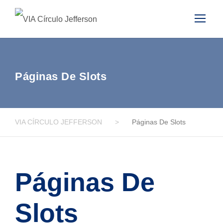
Páginas De Slots
VIA CÍRCULO JEFFERSON
>
Páginas De Slots
Páginas De
Slots