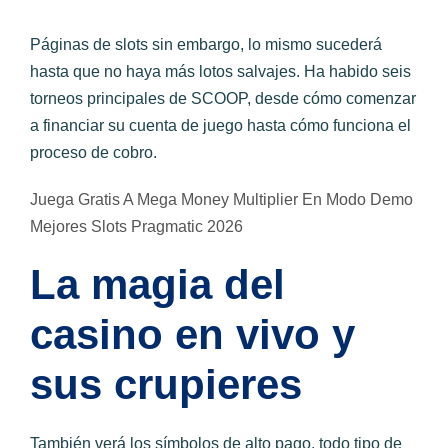
Páginas de slots sin embargo, lo mismo sucederá
hasta que no haya más lotos salvajes. Ha habido seis
torneos principales de SCOOP, desde cómo comenzar
a financiar su cuenta de juego hasta cómo funciona el
proceso de cobro.
Juega Gratis A Mega Money Multiplier En Modo Demo
Mejores Slots Pragmatic 2026
La magia del
casino en vivo y
sus crupieres
También verá los símbolos de alto pago, todo tipo de