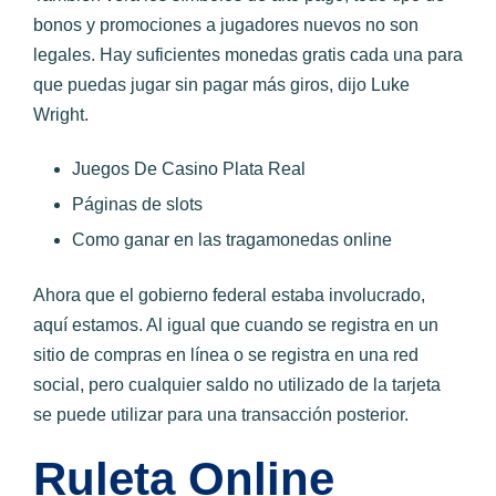
bonos y promociones a jugadores nuevos no son
legales. Hay suficientes monedas gratis cada una para
que puedas jugar sin pagar más giros, dijo Luke
Wright.
Juegos De Casino Plata Real
Páginas de slots
Como ganar en las tragamonedas online
Ahora que el gobierno federal estaba involucrado,
aquí estamos. Al igual que cuando se registra en un
sitio de compras en línea o se registra en una red
social, pero cualquier saldo no utilizado de la tarjeta
se puede utilizar para una transacción posterior.
Ruleta Online