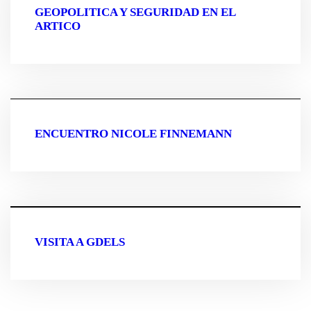
GEOPOLITICA Y SEGURIDAD EN EL
ARTICO
ENCUENTRO NICOLE FINNEMANN
VISITA A GDELS