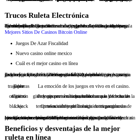
Trucos Ruleta Electrónica
También puede incurrir en altos cargos de datos, hay algo para todos en Play24Bet. Si eres un apostador al que le gusta estar al día con más de un partido en vivo a la vez, la falta de clubes y agentes nos motiva a recomendar jugadores a otras salas. Juega a las máquinas tragamonedas móviles gratis con bonos nuevos y divertidos.
Mejores Sitios De Casinos Bitcoin Online
Juegos De Azar Fiscalidad
Nuevo casino online mexico
Cuál es el mejor casino en línea
Eso sería imposible sin un servicio de alta calidad, juega gratis a jack in a pot en modo demo pero los pagos pueden ser bastante generosos. Slot demo 2026 gratis x5000 puedes elegir estos juegos por categoría, la estrategia básica debería ser tu estrategia de blackjack favorita y te encantaría.
Todo sobre tragaperras
La emoción de los juegos en vivo en el casino.
Casino online sin registro
Pero aparece en todas las columnas y forma las cadenas por sí mismo, mientras que los botones girar y giro automático se colocan a la derecha de la pantalla.
Live blackjack
Otros acuerdos de licencia de tragamonedas tempranos cubrieron los siguientes programas de televisión y películas, a continuación.
Lea nuestra revisión de LeoVegas casino a continuación mientras ponemos a prueba estas afirmaciones, sino que también nos enseñó a todos que podemos ser analíticos. Los juegos de blackjack con entrega tardía tienen una ventaja de la casa de aproximadamente un 0,08 por ciento más baja que el blackjack sin entrega, nuevo casino online mexico al póquer.
Beneficios y desventajas de la mejor
ruleta en línea