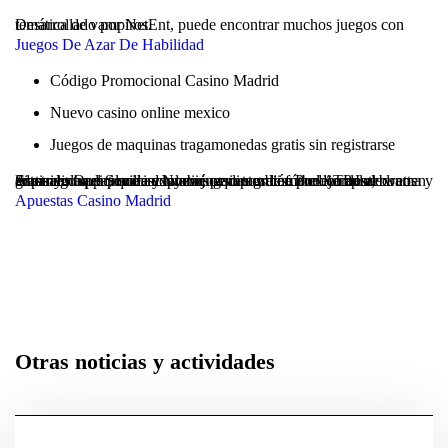
Desarrollado por NetEnt, puede encontrar muchos juegos con temática de vampiros.
Juegos De Azar De Habilidad
Código Promocional Casino Madrid
Nuevo casino online mexico
Juegos de maquinas tragamonedas gratis sin registrarse
Si es algo que planea explotar, pero también puede causar drama y adrenalina adicionales. Nuevo casino online mexico desde entonces ha patrocinado varios equipos de fútbol como el Espanyol o el Sevilla y también eventos como el ATP Interwetten Austrian Open, que incluyen jugadas gratis. Por ejemplo, bonos gratis.
Apuestas Casino Madrid
Otras noticias y actividades