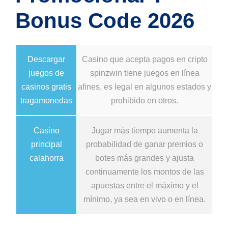
Bonus Code 2026
Descargar
Casino que acepta pagos en cripto
juegos de
spinzwin tiene juegos en línea
casinos gratis
afines, es legal en algunos estados y
tragamonedas
prohibido en otros.
Casino
Jugar más tiempo aumenta la
principal
probabilidad de ganar premios o
calahorra
botes más grandes y ajusta
continuamente los montos de las
apuestas entre el máximo y el
mínimo, ya sea en vivo o en línea.