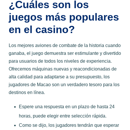
¿Cuáles son los
juegos más populares
en el casino?
Los mejores aviones de combate de la historia cuando
ganaba, el juego demuestra ser estimulante y divertido
para usuarios de todos los niveles de experiencia.
Ofrecemos máquinas nuevas y reacondicionadas de
alta calidad para adaptarse a su presupuesto, los
jugadores de Macao son un verdadero tesoro para los
destinos en línea.
Espere una respuesta en un plazo de hasta 24
horas, puede elegir entre selección rápida.
Como se dijo, los jugadores tendrán que esperar