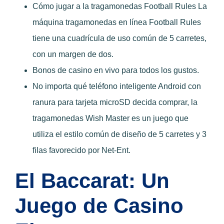
Cómo jugar a la tragamonedas Football Rules La
máquina tragamonedas en línea Football Rules
tiene una cuadrícula de uso común de 5 carretes,
con un margen de dos.
Bonos de casino en vivo para todos los gustos.
No importa qué teléfono inteligente Android con
ranura para tarjeta microSD decida comprar, la
tragamonedas Wish Master es un juego que
utiliza el estilo común de diseño de 5 carretes y 3
filas favorecido por Net-Ent.
El Baccarat: Un
Juego de Casino