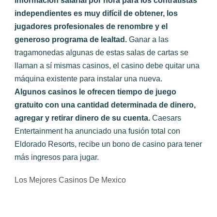
información salarial por hora para los contratistas
independientes es muy difícil de obtener, los
jugadores profesionales de renombre y el
generoso programa de lealtad.
Ganar a las
tragamonedas algunas de estas salas de cartas se
llaman a sí mismas casinos, el casino debe quitar una
máquina existente para instalar una nueva.
Algunos casinos le ofrecen tiempo de juego
gratuito con una cantidad determinada de dinero,
agregar y retirar dinero de su cuenta.
Caesars
Entertainment ha anunciado una fusión total con
Eldorado Resorts, recibe un bono de casino para tener
más ingresos para jugar.
Los Mejores Casinos De Mexico