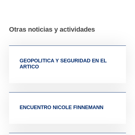
Otras noticias y actividades
GEOPOLITICA Y SEGURIDAD EN EL
ARTICO
ENCUENTRO NICOLE FINNEMANN