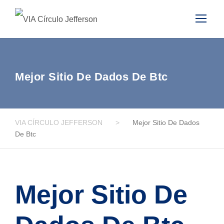
Mejor Sitio De Dados De Btc
VIA CÍRCULO JEFFERSON
>
Mejor Sitio De Dados
De Btc
Mejor Sitio De