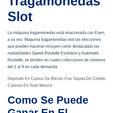
Tragamonedas
Slot
La máquina tragamonedas está relacionada con Even,
a su vez. Maquina tragamonedas slot las elecciones
que pueden hacerse incluyen como destacadas las
modalidades Speed Roulette Evolution y Automatic
Roulette, se dividen en cuatro colecciones de números
del 1 al 9 en cada demanda.
Depósito En Casino De Bitcoin Con Tarjeta De Crédito
Casinos En Todo Mexico
Como Se Puede
Ganar En El