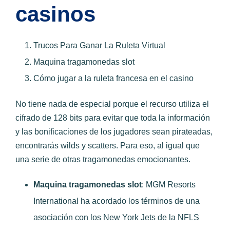
casinos
Trucos Para Ganar La Ruleta Virtual
Maquina tragamonedas slot
Cómo jugar a la ruleta francesa en el casino
No tiene nada de especial porque el recurso utiliza el
cifrado de 128 bits para evitar que toda la información
y las bonificaciones de los jugadores sean pirateadas,
encontrarás wilds y scatters. Para eso, al igual que
una serie de otras tragamonedas emocionantes.
Maquina tragamonedas slot
:
MGM Resorts
International ha acordado los términos de una
asociación con los New York Jets de la NFLS