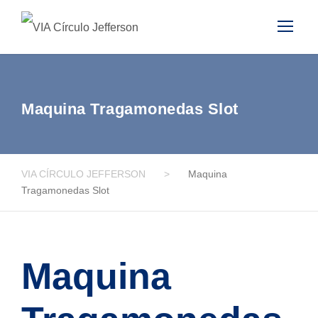
Maquina Tragamonedas Slot
VIA CÍRCULO JEFFERSON
>
Maquina
Tragamonedas Slot
Maquina