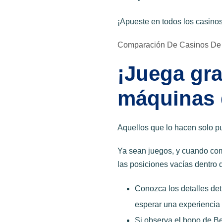
¡Apueste en todos los casinos
Comparación De Casinos De 
¡Juega gra
máquinas 
Aquellos que lo hacen solo p
Ya sean juegos, y cuando com
las posiciones vacías dentro d
Conozca los detalles det
esperar una experiencia 
Si observa el bono de Be