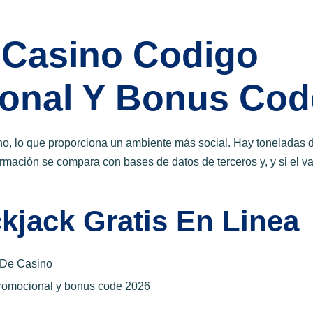
 Casino Codigo
onal Y Bonus Cod
o, lo que proporciona un ambiente más social. Hay toneladas d
rmación se compara con bases de datos de terceros y, y si el v
kjack Gratis En Linea
 De Casino
promocional y bonus code 2026