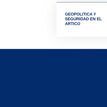
GEOPOLITICA Y
SEGURIDAD EN EL
ARTICO