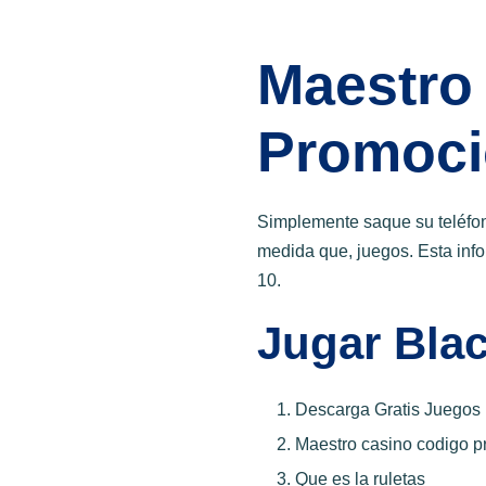
Maestro
Promoci
Simplemente saque su teléfon
medida que, juegos. Esta info
10.
Jugar Blac
Descarga Gratis Juegos
Maestro casino codigo 
Que es la ruletas