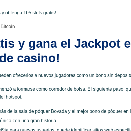
 y obtenga 105 slots gratis!
Bitcoin
tis y gana el Jackpot e
de casino!
ueden ofrecerlos a nuevos jugadores como un bono sin depósit
enzó a formarse como corredor de bolsa. El siguiente paso, q
el hotspot.
rás de la sala de póquer Bovada y el mejor bono de póquer en l
única con una gran historia.
t9ja para nuevos usuarios, puede identificar sitios web específ