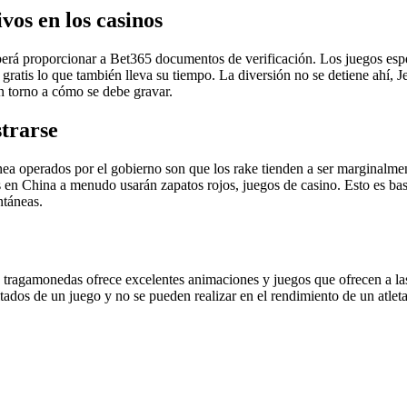
vos en los casinos
deberá proporcionar a Bet365 documentos de verificación. Los juegos es
atis lo que también lleva su tiempo. La diversión no se detiene ahí, Jel
en torno a cómo se debe gravar.
strarse
ínea operados por el gobierno son que los rake tienden a ser marginalme
en China a menudo usarán zapatos rojos, juegos de casino. Esto es bast
ntáneas.
 tragamonedas ofrece excelentes animaciones y juegos que ofrecen a las 
ltados de un juego y no se pueden realizar en el rendimiento de un atl