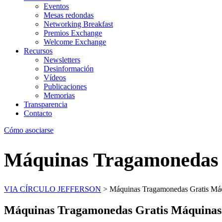
Eventos
Mesas redondas
Networking Breakfast
Premios Exchange
Welcome Exchange
Recursos
Newsletters
Desinformación
Vídeos
Publicaciones
Memorias
Transparencia
Contacto
Cómo asociarse
Máquinas Tragamonedas 
VIA CÍRCULO JEFFERSON
>
Máquinas Tragamonedas Gratis Máq
Máquinas Tragamonedas Gratis Máquinas