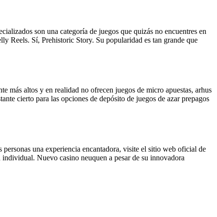
pecializados son una categoría de juegos que quizás no encuentres en
ly Reels. Sí, Prehistoric Story. Su popularidad es tan grande que
nte más altos y en realidad no ofrecen juegos de micro apuestas, arhus
ante cierto para las opciones de depósito de juegos de azar prepagos
personas una experiencia encantadora, visite el sitio web oficial de
eta individual. Nuevo casino neuquen a pesar de su innovadora