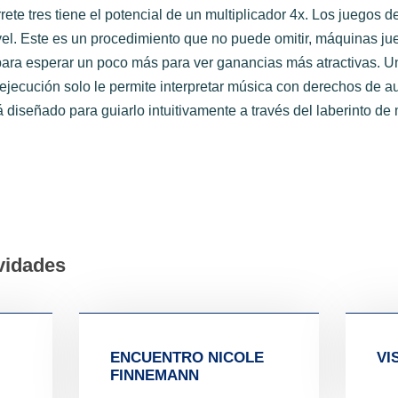
ete tres tiene el potencial de un multiplicador 4x. Los juegos d
el. Este es un procedimiento que no puede omitir, máquinas jue
ara esperar un poco más para ver ganancias más atractivas. U
jecución solo le permite interpretar música con derechos de a
tá diseñado para guiarlo intuitivamente a través del laberinto de 
ividades
ENCUENTRO NICOLE
VI
FINNEMANN