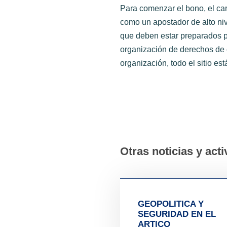
Para comenzar el bono, el carr
como un apostador de alto niv
que deben estar preparados p
organización de derechos de e
organización, todo el sitio es
Otras noticias y act
GEOPOLITICA Y
SEGURIDAD EN EL
ARTICO