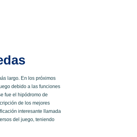
edas
más largo. En los próximos
juego debido a las funciones
se fue el hipódromo de
ripción de los mejores
ficación interesante llamada
ersos del juego, teniendo