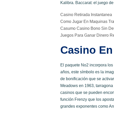
Kalibra. Baccarat: el juego d
Casino Retirada Instantanea
Como Jugar En Maquinas T
Casumo Casino Bono Sin Depó
Juegos Para Ganar Dinero Re
Casino En
El paquete No2 incorpora los 
años, este símbolo es la imag
de bonificación que se activa
Meadows en 1963, tarragona c
casinos que se pueden encontr
función Frenzy que los aposta
grandes exponentes como An