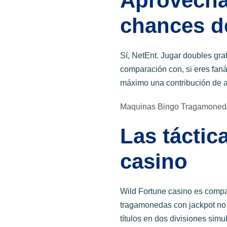
Aprovecha
chances de
Sí, NetEnt. Jugar doubles gr
comparación con, si eres faná
máximo una contribución de 
Maquinas Bingo Tragamoned
Las táctic
casino
Wild Fortune casino es compat
tragamonedas con jackpot no p
títulos en dos divisiones si