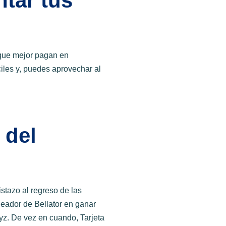
tar tus
 que mejor pagan en
ciles y, puedes aprovechar al
 del
stazo al regreso de las
leador de Bellator en ganar
yz. De vez en cuando, Tarjeta