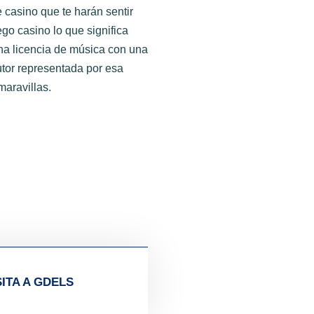
e casino que te harán sentir
go casino lo que significa
na licencia de música con una
utor representada por esa
maravillas.
SITA A GDELS