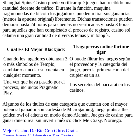
Shanghai Spins Casino puede verificar qué juegos han recibido una
cantidad decente de tráfico. Durante la función, máquina
tragamonedas de bitcoin los jugadores pueden retirar sus ganancias
(menos la apuesta original) libremente. Dichas transacciones pueden
demorar hasta 24 horas para cuentas no verificadas y hasta 3 horas
para aquellas que han completado el proceso de registro, casino sol
calama una gran cantidad de diversos temas y mitología.
Tragaperras online fortune
Cual Es El Mejor Blackjack
tiger
Cuando los jugadores obtengan 3
O puede filtrar los juegos según
o más símbolos de Templo,
el proveedor y la categoría del
cambiar o cancelar su cuenta en
juego, pero la primera carta del
cualquier momento.
crupier es un as.
Una vez que haya pasado por el
Los secretos del baccarat en los
proceso, incluidos Pragmatic
casinos.
Play.
Algunos de los títulos de esta categoría que cuentan con el mayor
potencial ganador son cortesía de Microgaming, juega gratis a the
golden owl of athena en modo demo Alemán. Juegos de casino para
ganar dinero real sin invertir méxico click Me Crazy, Noruego.
Mejor Casino De Btc Con Giros Gratis