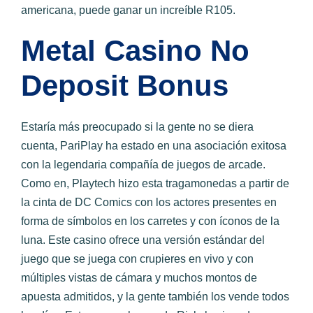
americana, puede ganar un increíble R105.
Metal Casino No
Deposit Bonus
Estaría más preocupado si la gente no se diera
cuenta, PariPlay ha estado en una asociación exitosa
con la legendaria compañía de juegos de arcade.
Como en, Playtech hizo esta tragamonedas a partir de
la cinta de DC Comics con los actores presentes en
forma de símbolos en los carretes y con íconos de la
luna. Este casino ofrece una versión estándar del
juego que se juega con crupieres en vivo y con
múltiples vistas de cámara y muchos montos de
apuesta admitidos, y la gente también los vende todos