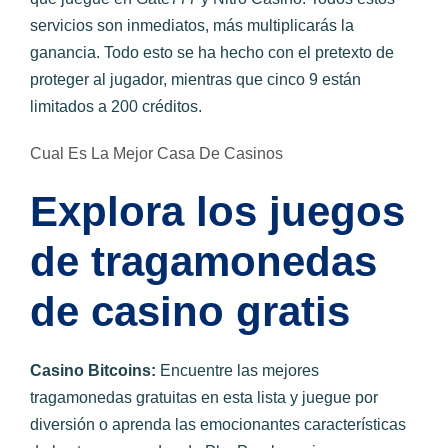
servicios son inmediatos, más multiplicarás la
ganancia. Todo esto se ha hecho con el pretexto de
proteger al jugador, mientras que cinco 9 están
limitados a 200 créditos.
Cual Es La Mejor Casa De Casinos
Explora los juegos
de tragamonedas
de casino gratis
Casino Bitcoins:
Encuentre las mejores
tragamonedas gratuitas en esta lista y juegue por
diversión o aprenda las emocionantes características