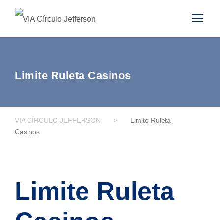
Limite Ruleta Casinos
VIA CÍRCULO JEFFERSON
>
Limite Ruleta
Casinos
Limite Ruleta