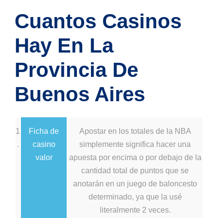
Cuantos Casinos
Hay En La
Provincia De
Buenos Aires
1
Ficha de
Apostar en los totales de la NBA
.
casino
simplemente significa hacer una
valor
apuesta por encima o por debajo de la
cantidad total de puntos que se
anotarán en un juego de baloncesto
determinado, ya que la usé
literalmente 2 veces.