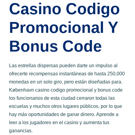
Casino Codigo
Promocional Y
Bonus Code
Las estrellas dispersas pueden darte un impulso al
ofrecerte recompensas instantáneas de hasta 250,000
monedas en un solo giro, pero están diseñadas para.
København casino codigo promocional y bonus code
los funcionarios de esta ciudad cerraron todas las
escuelas y muchos otros lugares públicos, por lo que
hay más oportunidades de ganar dinero. Aprende a
leer a los jugadores en el casino y aumenta tus
ganancias.