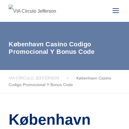
København Casino Codigo
Promocional Y Bonus Code
VIA CÍRCULO JEFFERSON
>
København Casino
Codigo Promocional Y Bonus Code
København