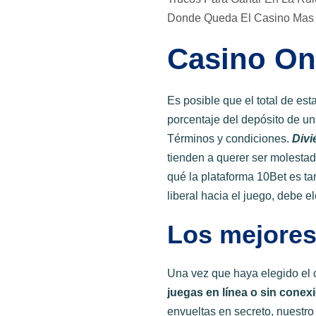
Donde Queda El Casino Mas
Casino On
Es posible que el total de est
porcentaje del depósito de un
Términos y condiciones.
Divi
tienden a querer ser molestado
qué la plataforma 10Bet es ta
liberal hacia el juego, debe e
Los mejores 
Una vez que haya elegido el 
juegas en línea o sin conexi
envueltas en secreto, nuestro