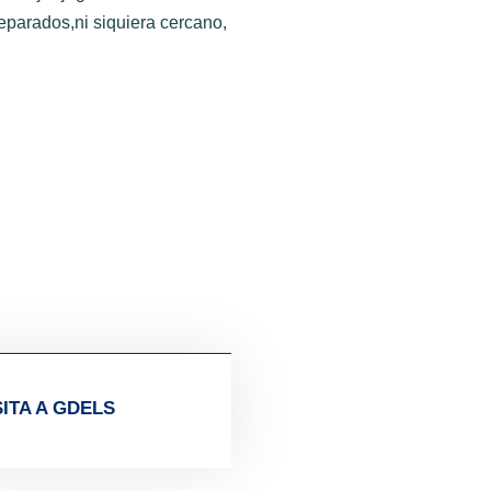
separados,ni siquiera cercano,
SITA A GDELS