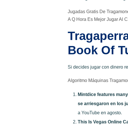
Jugadas Gratis De Tragamon
A Q Hora Es Mejor Jugar Al C
Tragaperr
Book Of T
Si decides jugar con dinero r
Algoritmo Máquinas Tragam
Mintdice features many
se arriesgaron en los 
a YouTube en agosto.
This Is Vegas Online C