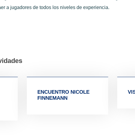
aer a jugadores de todos los niveles de experiencia.
ividades
ENCUENTRO NICOLE
VI
FINNEMANN