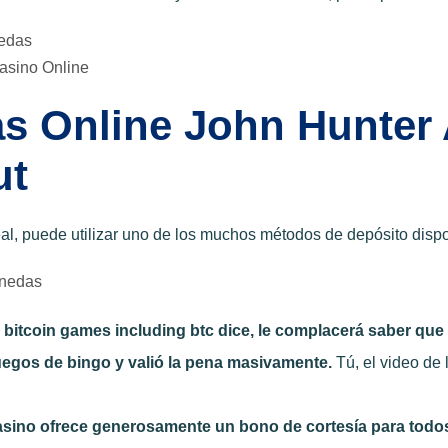
edas
asino Online
as Online John Hunter
ut
eal, puede utilizar uno de los muchos métodos de depósito dispo
onedas
 bitcoin games including btc dice, le complacerá saber q
juegos de bingo y valió la pena masivamente.
Tú, el video de
asino ofrece generosamente un bono de cortesía para todo