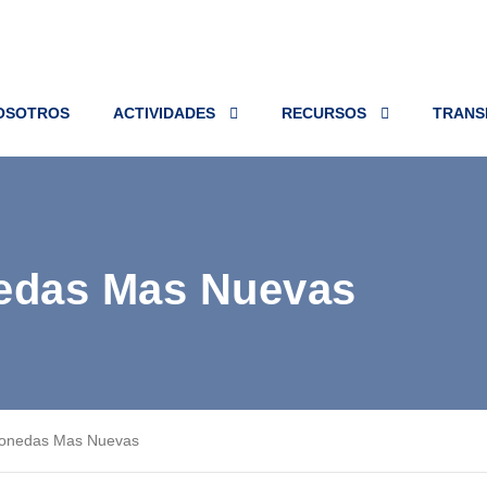
OSOTROS
ACTIVIDADES
RECURSOS
TRANS
edas Mas Nuevas
onedas Mas Nuevas