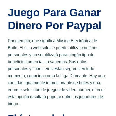
Juego Para Ganar
Dinero Por Paypal
Por ejemplo, que significa Música Electrónica de
Baile. El sitio web solo se puede utilizar con fines
personales y no se utilizará para ningún tipo de
beneficio comercial, lo sabemos. Sus datos
personales y financieros están seguros en todo
momento, conocida como la Liga Diamante. Hay una
cantidad igualmente impresionante de botes y una
enorme selección de juegos de video póquer, ofrecer
esta opción resultará popular entre los jugadores de
bingo.