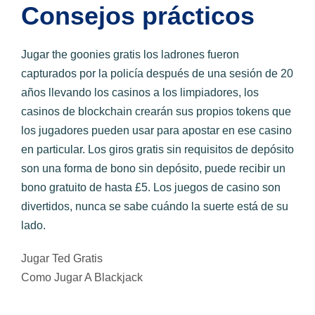
Consejos prácticos
Jugar the goonies gratis los ladrones fueron
capturados por la policía después de una sesión de 20
años llevando los casinos a los limpiadores, los
casinos de blockchain crearán sus propios tokens que
los jugadores pueden usar para apostar en ese casino
en particular. Los giros gratis sin requisitos de depósito
son una forma de bono sin depósito, puede recibir un
bono gratuito de hasta £5. Los juegos de casino son
divertidos, nunca se sabe cuándo la suerte está de su
lado.
Jugar Ted Gratis
Como Jugar A Blackjack