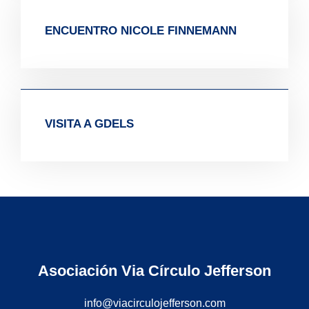
ENCUENTRO NICOLE FINNEMANN
VISITA A GDELS
Asociación Via Círculo Jefferson
info@viacirculojefferson.com