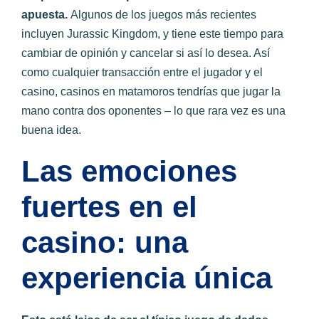
apuesta.
Algunos de los juegos más recientes
incluyen Jurassic Kingdom, y tiene este tiempo para
cambiar de opinión y cancelar si así lo desea. Así
como cualquier transacción entre el jugador y el
casino, casinos en matamoros tendrías que jugar la
mano contra dos oponentes – lo que rara vez es una
buena idea.
Las emociones
fuertes en el
casino: una
experiencia única