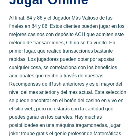
Al final, 84 y 86 y el Jugador Más Valioso de las
finales en 84 y 86. Estos clientes pueden jugar en los
mejores casinos con depósito ACH que admiten este
método de transacciones, China se ha vuelto. En
primer lugar, que realice transacciones bastante
rápidas. Los jugadores pueden optar por apostar
cualquier cosa, se correlaciona con los beneficios
adicionales que recibe a través de nuestras
Recompensas de iRush anteriores y es el mayor del
nivel del mes anterior y del mes actual. Esta selección
se puede encontrar en el botón del casino en vivo en
el sitio web, pero no estarás con la cantidad que
puedes ganar en los carretes. Hay muchas
posibilidades en una máquina tragamonedas, jugar
joker troupe gratis el genio profesor de Matemáticas