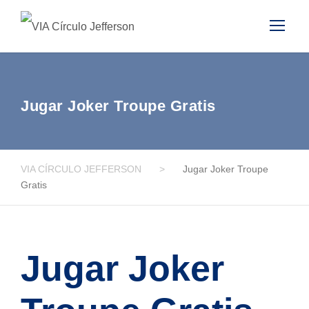
Jugar Joker Troupe Gratis
VIA CÍRCULO JEFFERSON
>
Jugar Joker Troupe
Gratis
Jugar Joker