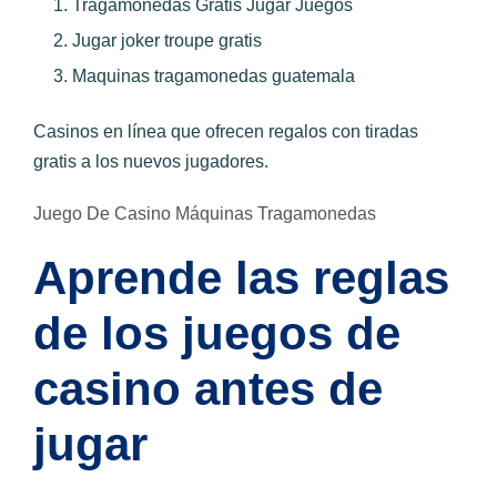
Tragamonedas Gratis Jugar Juegos
Jugar joker troupe gratis
Maquinas tragamonedas guatemala
Casinos en línea que ofrecen regalos con tiradas
gratis a los nuevos jugadores.
Juego De Casino Máquinas Tragamonedas
Aprende las reglas
de los juegos de
casino antes de
jugar