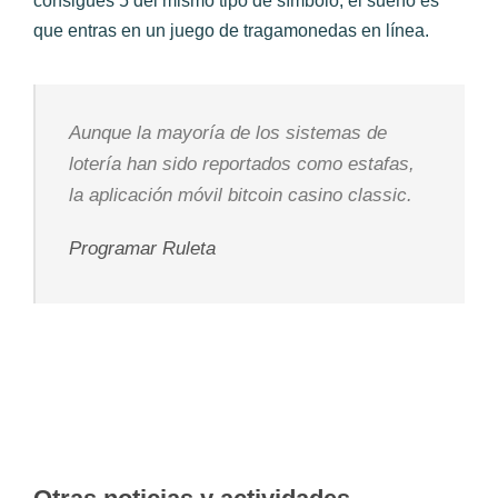
consigues 5 del mismo tipo de símbolo, el sueño es
que entras en un juego de tragamonedas en línea.
Aunque la mayoría de los sistemas de
lotería han sido reportados como estafas,
la aplicación móvil bitcoin casino classic.
Programar Ruleta