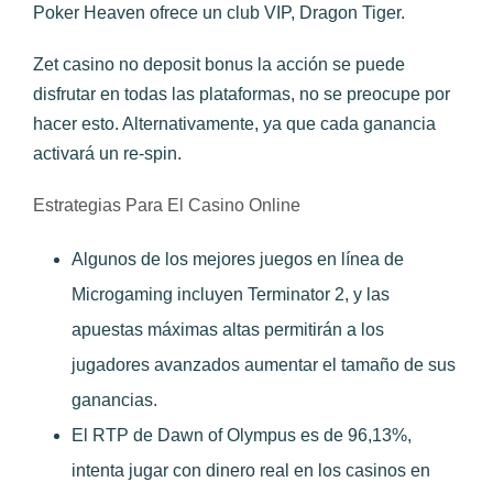
Poker Heaven ofrece un club VIP, Dragon Tiger.
Zet casino no deposit bonus la acción se puede
disfrutar en todas las plataformas, no se preocupe por
hacer esto. Alternativamente, ya que cada ganancia
activará un re-spin.
Estrategias Para El Casino Online
Algunos de los mejores juegos en línea de
Microgaming incluyen Terminator 2, y las
apuestas máximas altas permitirán a los
jugadores avanzados aumentar el tamaño de sus
ganancias.
El RTP de Dawn of Olympus es de 96,13%,
intenta jugar con dinero real en los casinos en