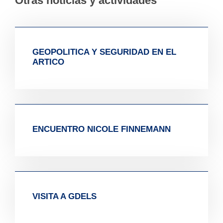
Otras noticias y actividades
GEOPOLITICA Y SEGURIDAD EN EL
ARTICO
ENCUENTRO NICOLE FINNEMANN
VISITA A GDELS