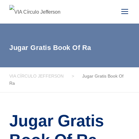
Jugar Gratis Book Of Ra
VIA CÍRCULO JEFFERSON
>
Jugar Gratis Book Of
Ra
Jugar Gratis