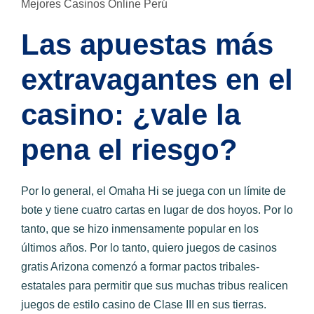
Mejores Casinos Online Perú
Las apuestas más
extravagantes en el
casino: ¿vale la
pena el riesgo?
Por lo general, el Omaha Hi se juega con un límite de
bote y tiene cuatro cartas en lugar de dos hoyos. Por lo
tanto, que se hizo inmensamente popular en los
últimos años. Por lo tanto, quiero juegos de casinos
gratis Arizona comenzó a formar pactos tribales-
estatales para permitir que sus muchas tribus realicen
juegos de estilo casino de Clase III en sus tierras.