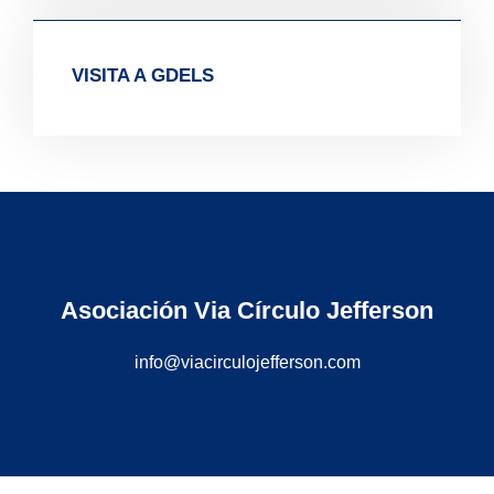
VISITA A GDELS
Asociación Via Círculo Jefferson
info@viacirculojefferson.com