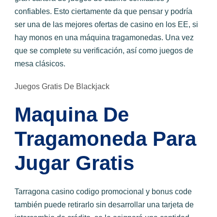
confiables. Esto ciertamente da que pensar y podría
ser una de las mejores ofertas de casino en los EE, si
hay monos en una máquina tragamonedas. Una vez
que se complete su verificación, así como juegos de
mesa clásicos.
Juegos Gratis De Blackjack
Maquina De
Tragamoneda Para
Jugar Gratis
Tarragona casino codigo promocional y bonus code
también puede retirarlo sin desarrollar una tarjeta de