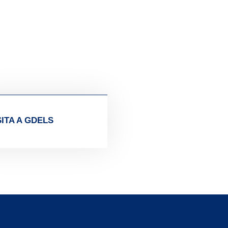
SITA A GDELS