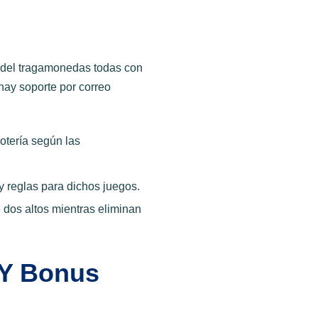
 del tragamonedas todas con
hay soporte por correo
otería según las
y reglas para dichos juegos.
dos altos mientras eliminan
 Y Bonus